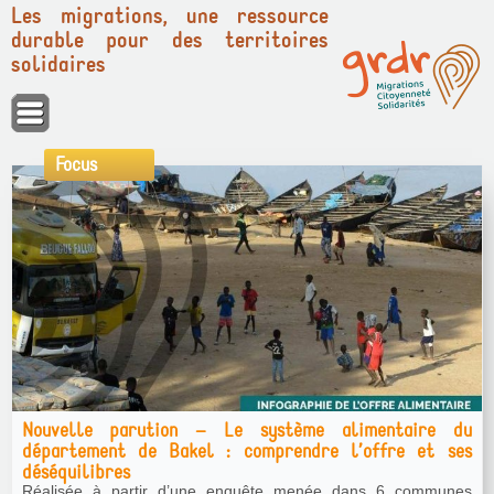
Les migrations, une ressource
durable pour des territoires
solidaires
Panneau de gestion des cookies
Focus
Nouvelle parution : "Intensification durable du
maraîchage à Kayes : retours d’expériences du Grdr"
Cedocument analyse les conditions d’intensification agro-
écologique du maraichage irrigué dans la périphérie de la ville