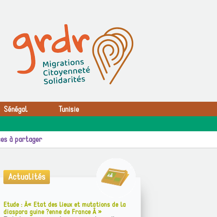
Sénégal
Tunisie
es à partager
Actualités
Etude : Â« Etat des lieux et mutations de la
diaspora guine ?enne de France Â »