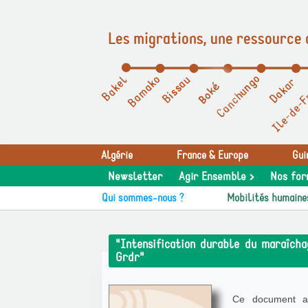
Les migrations, une ressource 
Panneau de gestion des cookies
Algérie
France & Europe
Gui
Newsletter
Agir Ensemble >
Nos for
Qui sommes-nous ?
Mobilités humaine
"Intensification durable du maraîcha
Grdr"
Ce document ana