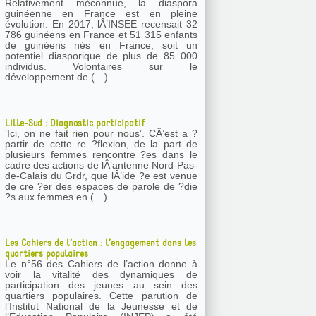
Relativement méconnue, la diaspora
guinéenne en France est en pleine
évolution. En 2017, lÂ’INSEE recensait 32
786 guinéens en France et 51 315 enfants
de guinéens nés en France, soit un
potentiel diasporique de plus de 85 000
individus. Volontaires sur le
développement de (…)...
Lille-Sud : Diagnostic participatif
’Ici, on ne fait rien pour nous’. CÂ’est a ?
partir de cette re ?flexion, de la part de
plusieurs femmes rencontre ?es dans le
cadre des actions de lÂ’antenne Nord-Pas-
de-Calais du Grdr, que lÂ’ide ?e est venue
de cre ?er des espaces de parole de ?die
?s aux femmes en (…)...
Les Cahiers de l’action : l’engagement dans les
quartiers populaires
Le n°56 des Cahiers de l’action donne à
voir la vitalité des dynamiques de
participation des jeunes au sein des
quartiers populaires. Cette parution de
l’Institut National de la Jeunesse et de