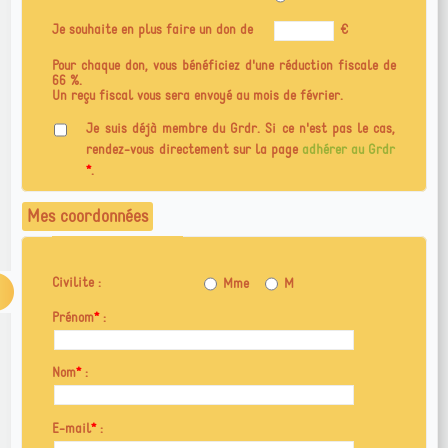
Je souhaite en plus faire
un don
de
€
Pour chaque don, vous bénéficiez d'une réduction fiscale de
66 %.
Un reçu fiscal vous sera envoyé au mois de février.
Je suis déjà membre du Grdr. Si ce n'est pas le cas,
rendez-vous directement sur la page
adhérer au Grdr
*
.
Mes coordonnées
Civilite :
Mme
M
Prénom
*
:
Nom
*
:
E-mail
*
: