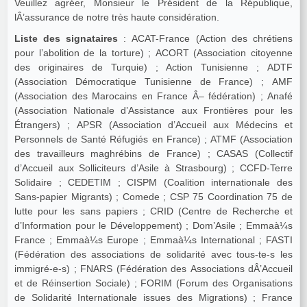
Veuillez agréer, Monsieur le Président de la République,
lÂ’assurance de notre très haute considération.
Liste des signataires
: ACAT-France (Action des chrétiens
pour l’abolition de la torture) ; ACORT (Association citoyenne
des originaires de Turquie) ; Action Tunisienne ; ADTF
(Association Démocratique Tunisienne de France) ; AMF
(Association des Marocains en France Â– fédération) ; Anafé
(Association Nationale d’Assistance aux Frontières pour les
Étrangers) ; APSR (Association d’Accueil aux Médecins et
Personnels de Santé Réfugiés en France) ; ATMF (Association
des travailleurs maghrébins de France) ; CASAS (Collectif
d’Accueil aux Solliciteurs d’Asile à Strasbourg) ; CCFD-Terre
Solidaire ; CEDETIM ; CISPM (Coalition internationale des
Sans-papier Migrants) ; Comede ; CSP 75 Coordination 75 de
lutte pour les sans papiers ; CRID (Centre de Recherche et
d’Information pour le Développement) ; Dom’Asile ; Emmaà¼s
France ; Emmaà¼s Europe ; Emmaà¼s International ; FASTI
(Fédération des associations de solidarité avec tous-te-s les
immigré-e-s) ; FNARS (Fédération des Associations dÂ’Accueil
et de Réinsertion Sociale) ; FORIM (Forum des Organisations
de Solidarité Internationale issues des Migrations) ; France