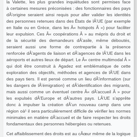
la Valette, les plus grandes inquiétudes sont permises face
à certaines mesures préconisées : des fonctionnaires des pays
dÂ’origine seraient ainsi requis pour aller valider les identités
des personnes retenues dans des États de lÂ’UE (par exemple
en Italie ou en Grèce, dans les Â« hotspots Â ») pour faciliter
leur expulsion. Ces Â« coopérations Â » au mépris du droit et
de la sécurité des demandeurs dÂ’asile, même déboutés,
seraient aussi une forme de contrepartie à la présence
renforcée dÂ’agents de liaison et dÂ’agences de lÂ’UE dans les
aéroports et autres lieux de départ. Le Â« centre multimodal Â »
qui doit être construit à Agadez est emblématique de cette
exploration des objectifs, méthodes et agences de lÂ’UE dans
des pays tiers. Il est pensé comme un lieu dÂ’information (sur
les dangers de lÂ’émigration) et dÂ’identification des migrants,
mais aussi comme un éventuel centre Â« dÂ’accueil Â » pour
les expulsés dÂ’Europe et dÂ’autres pays. LÂ’UE s’apprête
donc à impulser la création dÂ’un nouveau camp dans une
région oà¹ il sera particulièrement difficile de vérifier les normes
minimales en matière dÂ’accueil et de faire respecter les droits
fondamentaux des personnes hébergées ou retenues.
Cet affaiblissement des droits est au cÂœur même de la logique