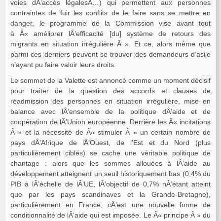
voies dÂ’accès légalesÂ…) qui permettent aux personnes
contraintes de fuir les conflits de le faire sans se mettre en
danger, le programme de la Commission vise avant tout
à Â« améliorer lÂ’efficacité [du] système de retours des
migrants en situation irrégulière Â ». Et ce, alors même que
parmi ces derniers peuvent se trouver des demandeurs d’asile
n’ayant pu faire valoir leurs droits.
Le sommet de la Valette est annoncé comme un moment décisif
pour traiter de la question des accords et clauses de
réadmission des personnes en situation irrégulière, mise en
balance avec lÂ’ensemble de la politique dÂ’aide et de
coopération de lÂ’Union européenne. Derrière les Â« incitations
Â » et la nécessité de Â« stimuler Â » un certain nombre de
pays dÂ’Afrique de lÂ’Ouest, de l’Est et du Nord (plus
particulièrement ciblés) se cache une véritable politique de
chantage : alors que les sommes allouées à lÂ’aide au
développement atteignent un seuil historiquement bas (0,4% du
PIB à lÂ’échelle de lÂ’UE, lÂ’objectif de 0,7% nÂ’étant atteint
que par les pays scandinaves et la Grande-Bretagne),
particulièrement en France, cÂ’est une nouvelle forme de
conditionnalité de lÂ’aide qui est imposée. Le Â« principe Â » du