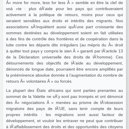
Â« more for more, less for less Â » semble en être la clef de
voà »te : plus dÂ’aide pour les pays qui contribueraient
activement à la politique de retours, moins pour ceux qui
seraient sensibles aux droits et intérêts des migrants. Nos
associations sÂ’inquiètent aussi quÂ’une part croissante des
sommes destinées au développement soient en fait utilisées
à des fins de contrôle des frontières et de coopération dans la
lutte contre les départs dits irréguliers (au mépris du Â« droit
à quitter tout pays y compris le sien Â » garanti par lÂ’article 13
de la Déclaration universelle des droits de lÂ’homme). Ces
détournements des objectifs de lÂ’aide au développement,
dénoncés de longue date, pourraient être encore amplifiés par
la prééminence absolue donnée à l’augmentation du nombre de
retours Â« volontaires Â » ou forcés.
La plupart des États africains qui sont parties prenantes au
sommet de la Valette ne sÂ’y sont pas trompés et ont dénoncé
des Â« négociations Â » menées au prisme de lÂ’obsession
migratoire des pays de lÂ’UE, sans tenir compte de leurs
propres intérêts : les migrations sont aussi facteur de
développement, et vouloir les entraver ne peut que contribuer
à lÂ’affaiblissement des droits et des opportunités des citoyens