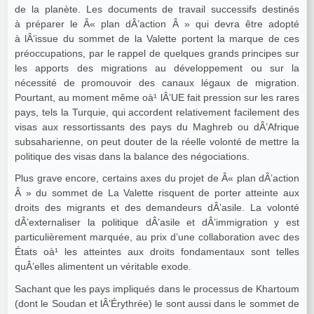
de la planète. Les documents de travail successifs destinés
à préparer le Â« plan dÂ’action Â » qui devra être adopté
à lÂ’issue du sommet de la Valette portent la marque de ces
préoccupations, par le rappel de quelques grands principes sur
les apports des migrations au développement ou sur la
nécessité de promouvoir des canaux légaux de migration.
Pourtant, au moment même oà¹ lÂ’UE fait pression sur les rares
pays, tels la Turquie, qui accordent relativement facilement des
visas aux ressortissants des pays du Maghreb ou dÂ’Afrique
subsaharienne, on peut douter de la réelle volonté de mettre la
politique des visas dans la balance des négociations.
Plus grave encore, certains axes du projet de Â« plan dÂ’action
Â » du sommet de La Valette risquent de porter atteinte aux
droits des migrants et des demandeurs dÂ’asile. La volonté
dÂ’externaliser la politique dÂ’asile et dÂ’immigration y est
particulièrement marquée, au prix d’une collaboration avec des
États oà¹ les atteintes aux droits fondamentaux sont telles
quÂ’elles alimentent un véritable exode.
Sachant que les pays impliqués dans le processus de Khartoum
(dont le Soudan et lÂ’Érythrée) le sont aussi dans le sommet de