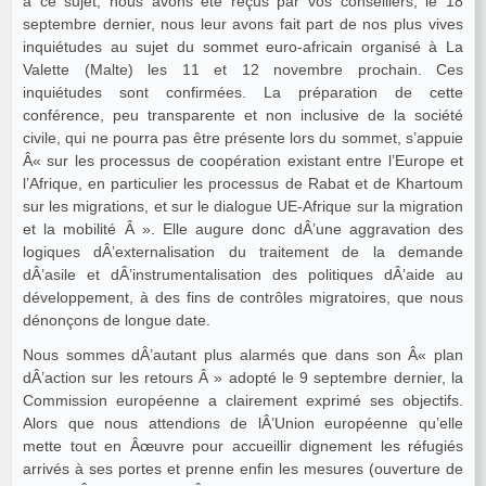
à ce sujet, nous avons été reçus par vos conseillers, le 18
septembre dernier, nous leur avons fait part de nos plus vives
inquiétudes au sujet du sommet euro-africain organisé à La
Valette (Malte) les 11 et 12 novembre prochain. Ces
inquiétudes sont confirmées. La préparation de cette
conférence, peu transparente et non inclusive de la société
civile, qui ne pourra pas être présente lors du sommet, s’appuie
Â« sur les processus de coopération existant entre l’Europe et
l’Afrique, en particulier les processus de Rabat et de Khartoum
sur les migrations, et sur le dialogue UE-Afrique sur la migration
et la mobilité Â ». Elle augure donc dÂ’une aggravation des
logiques dÂ’externalisation du traitement de la demande
dÂ’asile et dÂ’instrumentalisation des politiques dÂ’aide au
développement, à des fins de contrôles migratoires, que nous
dénonçons de longue date.
Nous sommes dÂ’autant plus alarmés que dans son Â« plan
dÂ’action sur les retours Â » adopté le 9 septembre dernier, la
Commission européenne a clairement exprimé ses objectifs.
Alors que nous attendions de lÂ’Union européenne qu’elle
mette tout en Âœuvre pour accueillir dignement les réfugiés
arrivés à ses portes et prenne enfin les mesures (ouverture de