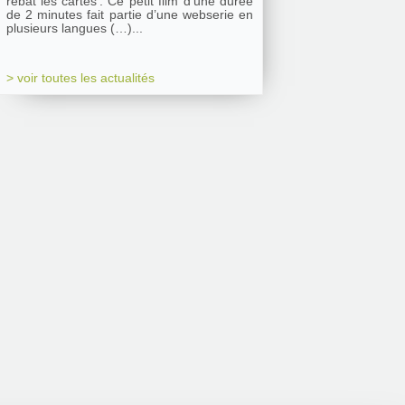
rebat les cartes’. Ce petit film d’une durée
de 2 minutes fait partie d’une webserie en
plusieurs langues (…)...
> voir toutes les actualités