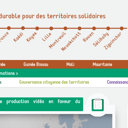
durable pour des territoires solidaires
née
Guinée Bissau
Mali
Mauritanie
mations >
s
Gouvernance citoyenne des territoires
Connaissanc
ne production vidéo en faveur du