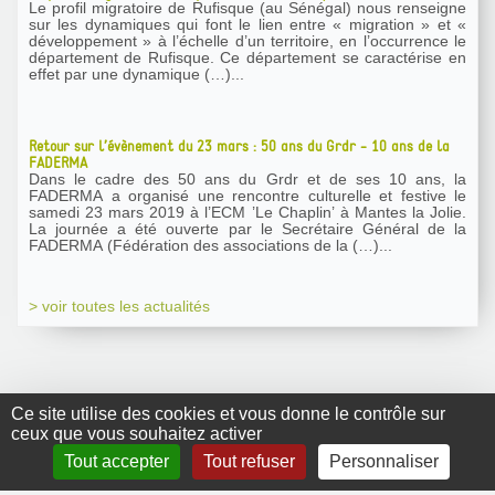
Le profil migratoire de Rufisque (au Sénégal) nous renseigne
sur les dynamiques qui font le lien entre « migration » et «
développement » à l’échelle d’un territoire, en l’occurrence le
département de Rufisque. Ce département se caractérise en
effet par une dynamique (…)...
Retour sur l’évènement du 23 mars : 50 ans du Grdr - 10 ans de la
FADERMA
Dans le cadre des 50 ans du Grdr et de ses 10 ans, la
FADERMA a organisé une rencontre culturelle et festive le
samedi 23 mars 2019 à l’ECM ’Le Chaplin’ à Mantes la Jolie.
La journée a été ouverte par le Secrétaire Général de la
FADERMA (Fédération des associations de la (…)...
> voir toutes les actualités
Ce site utilise des cookies et vous donne le contrôle sur
ceux que vous souhaitez activer
GRDR Copyright
Tout accepter
Tout refuser
Personnaliser
2010 |
RSS
|
Plan du site
|
Mentions légales
|
Contact