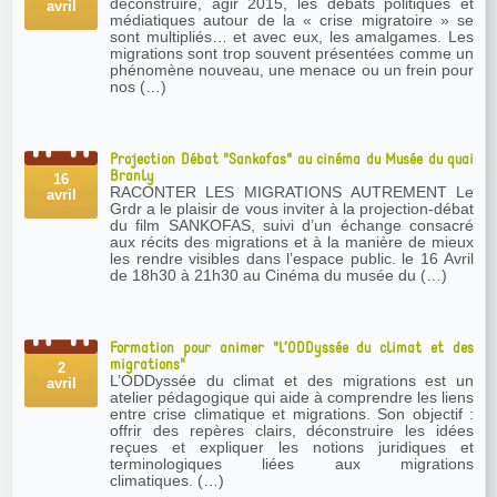
déconstruire, agir 2015, les débats politiques et
avril
médiatiques autour de la « crise migratoire » se
sont multipliés… et avec eux, les amalgames. Les
migrations sont trop souvent présentées comme un
phénomène nouveau, une menace ou un frein pour
nos (…)
Projection Débat "Sankofas" au cinéma du Musée du quai
Branly
16
RACONTER LES MIGRATIONS AUTREMENT Le
avril
Grdr a le plaisir de vous inviter à la projection-débat
du film SANKOFAS, suivi d’un échange consacré
aux récits des migrations et à la manière de mieux
les rendre visibles dans l’espace public. le 16 Avril
de 18h30 à 21h30 au Cinéma du musée du (…)
Formation pour animer "l’ODDyssée du climat et des
migrations"
2
L’ODDyssée du climat et des migrations est un
avril
atelier pédagogique qui aide à comprendre les liens
entre crise climatique et migrations. Son objectif :
offrir des repères clairs, déconstruire les idées
reçues et expliquer les notions juridiques et
terminologiques liées aux migrations
climatiques. (…)