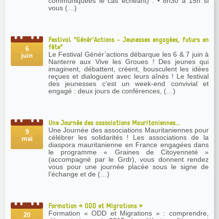
communiquées le cas échéant) : • 8h30 à 15h si
vous (…)
Festival "Génér’Actions - Jeunesses engagées, futurs en
fête"
6
Le Festival Génér’actions débarque les 6 & 7 juin à
juin
Nanterre aux Vive les Groues ! Des jeunes qui
imaginent, débattent, créent, bousculent les idées
reçues et dialoguent avec leurs aînés ! Le festival
des jeunesses c’est un week-end convivial et
engagé : deux jours de conférences, (…)
Une Journée des associations Mauritaniennes...
Une Journée des associations Mauritaniennes pour
9
célébrer les solidarités ! Les associations de la
mai
diaspora mauritanienne en France engagées dans
le programme « Graines de Citoyenneté »
(accompagné par le Grdr), vous donnent rendez
vous pour une journée placée sous le signe de
l’échange et de (…)
Formation « ODD et Migrations »
Formation « ODD et Migrations » : comprendre,
20