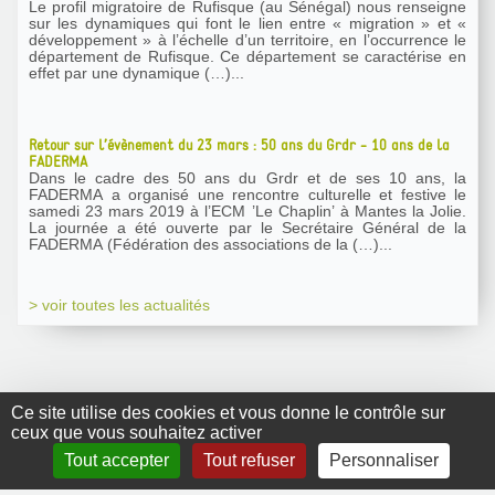
Le profil migratoire de Rufisque (au Sénégal) nous renseigne
sur les dynamiques qui font le lien entre « migration » et «
développement » à l’échelle d’un territoire, en l’occurrence le
département de Rufisque. Ce département se caractérise en
effet par une dynamique (…)...
Retour sur l’évènement du 23 mars : 50 ans du Grdr - 10 ans de la
FADERMA
Dans le cadre des 50 ans du Grdr et de ses 10 ans, la
FADERMA a organisé une rencontre culturelle et festive le
samedi 23 mars 2019 à l’ECM ’Le Chaplin’ à Mantes la Jolie.
La journée a été ouverte par le Secrétaire Général de la
FADERMA (Fédération des associations de la (…)...
> voir toutes les actualités
Ce site utilise des cookies et vous donne le contrôle sur
ceux que vous souhaitez activer
GRDR Copyright
Tout accepter
Tout refuser
Personnaliser
2010 |
RSS
|
Plan du site
|
Mentions légales
|
Contact