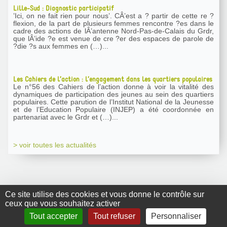
Lille-Sud : Diagnostic participatif
’Ici, on ne fait rien pour nous’. CÂ’est a ? partir de cette re ?
flexion, de la part de plusieurs femmes rencontre ?es dans le
cadre des actions de lÂ’antenne Nord-Pas-de-Calais du Grdr,
que lÂ’ide ?e est venue de cre ?er des espaces de parole de
?die ?s aux femmes en (…)...
Les Cahiers de l’action : l’engagement dans les quartiers populaires
Le n°56 des Cahiers de l’action donne à voir la vitalité des
dynamiques de participation des jeunes au sein des quartiers
populaires. Cette parution de l’Institut National de la Jeunesse
et de l’Education Populaire (INJEP) a été coordonnée en
partenariat avec le Grdr et (…)...
> voir toutes les actualités
Ce site utilise des cookies et vous donne le contrôle sur
ceux que vous souhaitez activer
GRDR Copyright
Tout accepter
Tout refuser
Personnaliser
2010 |
RSS
|
Plan du site
|
Mentions légales
|
Contact