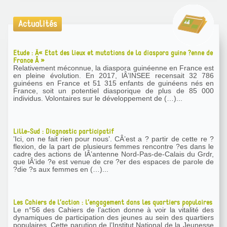
Actualités
Etude : Â« Etat des lieux et mutations de la diaspora guine ?enne de
France Â »
Relativement méconnue, la diaspora guinéenne en France est
en pleine évolution. En 2017, lÂ’INSEE recensait 32 786
guinéens en France et 51 315 enfants de guinéens nés en
France, soit un potentiel diasporique de plus de 85 000
individus. Volontaires sur le développement de (…)...
Lille-Sud : Diagnostic participatif
’Ici, on ne fait rien pour nous’. CÂ’est a ? partir de cette re ?
flexion, de la part de plusieurs femmes rencontre ?es dans le
cadre des actions de lÂ’antenne Nord-Pas-de-Calais du Grdr,
que lÂ’ide ?e est venue de cre ?er des espaces de parole de
?die ?s aux femmes en (…)...
Les Cahiers de l’action : l’engagement dans les quartiers populaires
Le n°56 des Cahiers de l’action donne à voir la vitalité des
dynamiques de participation des jeunes au sein des quartiers
populaires. Cette parution de l’Institut National de la Jeunesse