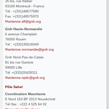
26 bis, rue Kléber
93100 Montreuil - France
Tél : +(331)48577580
Fax :+(331)48575975
antenne.idf@grdr.org
Grdr Haute-Normandie
6 avenue Champlain
76000 Rouen
Tél : +(332)35616049
antenne.normandie@grdr.org
Grdr Nord-Pas-de-Calais
81 bis rue Gantois
59000 LIlle
Tél :+(333)20428311
antenne.npdc@grdr.org
Pôle Sahel
Coordination Mauritanie
E Nord 163 BP 2013 Nouakchott
Tél /fax : +222 4 525 64 92