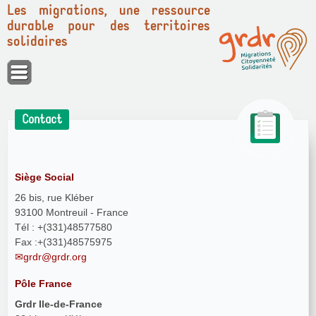
Les migrations, une ressource
durable pour des territoires
solidaires
Panneau de gestion des cookies
Contact
Siège Social
26 bis, rue Kléber
93100 Montreuil - France
Tél : +(331)48577580
Fax :+(331)48575975
grdr@grdr.org
Pôle France
Grdr Ile-de-France