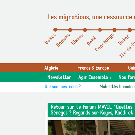
Les migrations, une ressource 
Panneau de gestion des cookies
Algérie
France & Europe
Gui
Newsletter
Agir Ensemble >
Nos for
Qui sommes-nous ?
Mobilités humaine
Retour sur le forum MAVIL "Quelles t
Sénégal ? Regards sur Kayes, Kaédi et