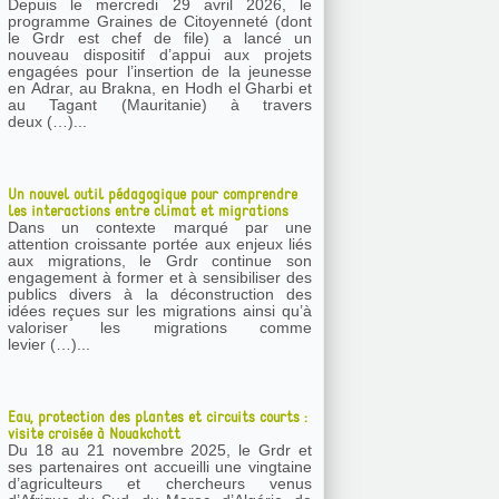
Depuis le mercredi 29 avril 2026, le
programme Graines de Citoyenneté (dont
le Grdr est chef de file) a lancé un
nouveau dispositif d’appui aux projets
engagées pour l’insertion de la jeunesse
en Adrar, au Brakna, en Hodh el Gharbi et
au Tagant (Mauritanie) à travers
deux (…)...
Un nouvel outil pédagogique pour comprendre
les interactions entre climat et migrations
Dans un contexte marqué par une
attention croissante portée aux enjeux liés
aux migrations, le Grdr continue son
engagement à former et à sensibiliser des
publics divers à la déconstruction des
idées reçues sur les migrations ainsi qu’à
valoriser les migrations comme
levier (…)...
Eau, protection des plantes et circuits courts :
visite croisée à Nouakchott
Du 18 au 21 novembre 2025, le Grdr et
ses partenaires ont accueilli une vingtaine
d’agriculteurs et chercheurs venus