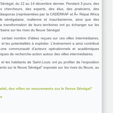
u Sénégal, du 12 au 14 décembre dernier. Pendant 3 jours, des
s chercheurs, des experts, des élus, des praticiens, des
es diasporas (représentées par la CADERKAF et Â« Répat Africa
ile sénégalaise, malienne et mauritanienne, ainsi que des
 transformation de leurs territoires ont pu échanger sur les
urbaine sur les rives du fleuve Sénégal.
ertain nombre d’idées reçues sur ces villes intermédiaires,
et les potentialités à exploiter. L’événement a ainsi contribué
 une communauté d’acteurs opérationnels et académiques
iques de recherche-action autour des villes intermédiaires.
t les habitants de Saint-Louis ont pu profiter de l’exposition
nts sur le fleuve Sénégal" exposée sur les rives du fleuve, au
Kaédi, des villes en mouvements sur le fleuve Sénégal"
te