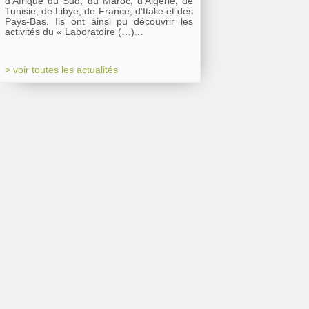
d’Afrique du Sud, du Maroc, d’Algérie, de
Tunisie, de Libye, de France, d’Italie et des
Pays-Bas. Ils ont ainsi pu découvrir les
activités du « Laboratoire (…)...
> voir toutes les actualités