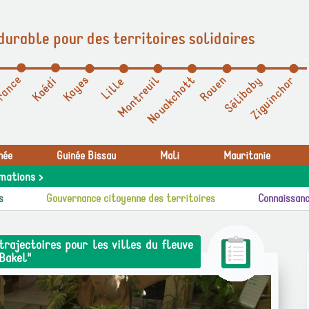
durable pour des territoires solidaires
née
Guinée Bissau
Mali
Mauritanie
mations >
s
Gouvernance citoyenne des territoires
Connaissanc
rajectoires pour les villes du fleuve
 Bakel"