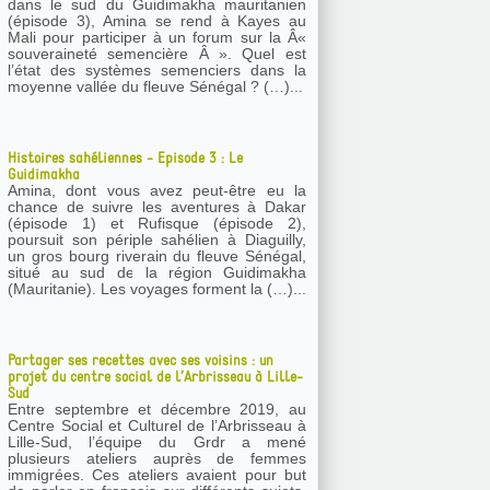
dans le sud du Guidimakha mauritanien
(épisode 3), Amina se rend à Kayes au
Mali pour participer à un forum sur la Â«
souveraineté semencière Â ». Quel est
l’état des systèmes semenciers dans la
moyenne vallée du fleuve Sénégal ? (…)...
Histoires sahéliennes - Episode 3 : Le
Guidimakha
Amina, dont vous avez peut-être eu la
chance de suivre les aventures à Dakar
(épisode 1) et Rufisque (épisode 2),
poursuit son périple sahélien à Diaguilly,
un gros bourg riverain du fleuve Sénégal,
situé au sud de la région Guidimakha
(Mauritanie). Les voyages forment la (…)...
Partager ses recettes avec ses voisins : un
projet du centre social de l’Arbrisseau à Lille-
Sud
Entre septembre et décembre 2019, au
Centre Social et Culturel de l’Arbrisseau à
Lille-Sud, l’équipe du Grdr a mené
plusieurs ateliers auprès de femmes
immigrées. Ces ateliers avaient pour but