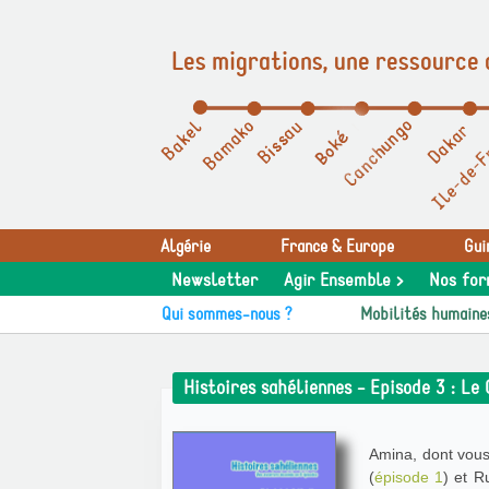
Les migrations, une ressource 
Panneau de gestion des cookies
Algérie
France & Europe
Gui
Newsletter
Agir Ensemble >
Nos for
Qui sommes-nous ?
Mobilités humaine
Histoires sahéliennes - Episode 3 : Le
Amina, dont vous
(
épisode 1
) et R