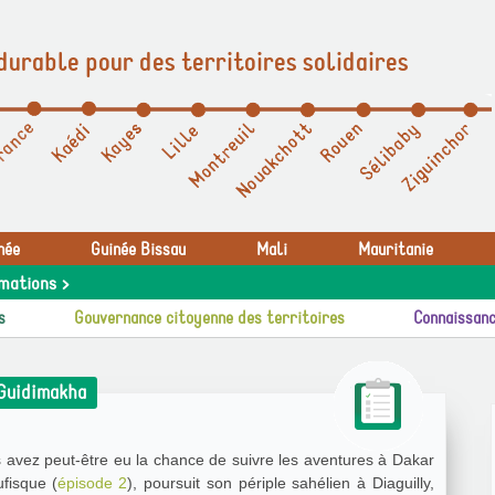
durable pour des territoires solidaires
née
Guinée Bissau
Mali
Mauritanie
mations >
s
Gouvernance citoyenne des territoires
Connaissanc
 Guidimakha
 avez peut-être eu la chance de suivre les aventures à Dakar
ufisque (
épisode 2
), poursuit son périple sahélien à Diaguilly,