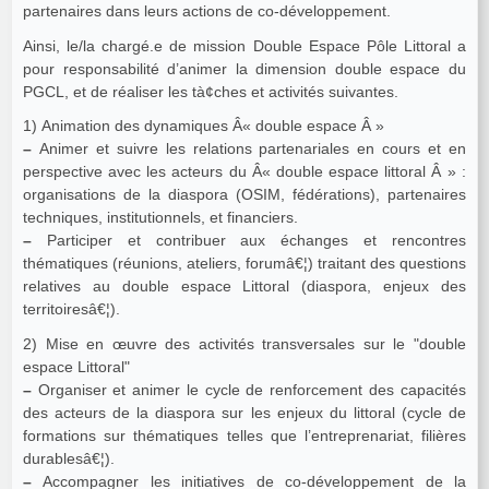
partenaires dans leurs actions de co-développement.
Ainsi, le/la chargé.e de mission Double Espace Pôle Littoral a
pour responsabilité d’animer la dimension double espace du
PGCL, et de réaliser les tà¢ches et activités suivantes.
1) Animation des dynamiques Â« double espace Â »
–
Animer et suivre les relations partenariales en cours et en
perspective avec les acteurs du Â« double espace littoral Â » :
organisations de la diaspora (OSIM, fédérations), partenaires
techniques, institutionnels, et financiers.
–
Participer et contribuer aux échanges et rencontres
thématiques (réunions, ateliers, forumâ€¦) traitant des questions
relatives au double espace Littoral (diaspora, enjeux des
territoiresâ€¦).
2) Mise en œuvre des activités transversales sur le "double
espace Littoral"
–
Organiser et animer le cycle de renforcement des capacités
des acteurs de la diaspora sur les enjeux du littoral (cycle de
formations sur thématiques telles que l’entreprenariat, filières
durablesâ€¦).
–
Accompagner les initiatives de co-développement de la