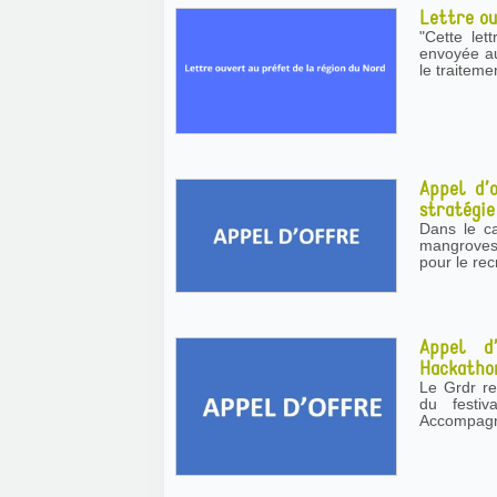
Lettre ou
"Cette let
envoyée au 
le traitem
Appel d’o
stratégie
Dans le c
mangroves 
pour le rec
Appel d’
Hackatho
Le Grdr recherc
du festiv