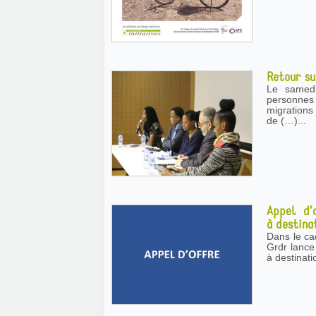
Retour su
Le samed
personnes
migration
de (…)...
Appel d’
à destina
Dans le ca
Grdr lance 
à destinati