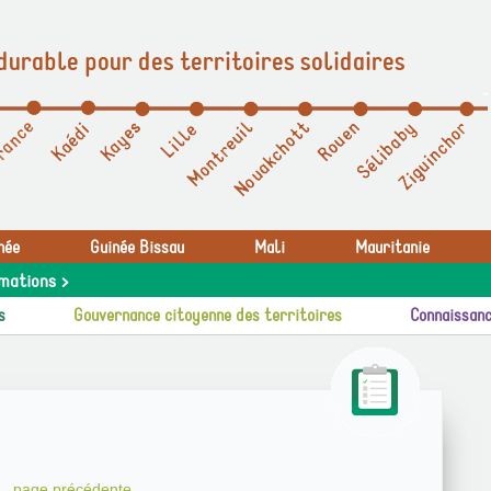
durable pour des territoires solidaires
née
Guinée Bissau
Mali
Mauritanie
mations >
s
Gouvernance citoyenne des territoires
Connaissanc
page précédente