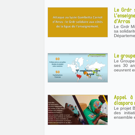
Le Grdr s
l’enseig
d’Arras
Le Grdr Mi
sa solidar
Départemen
Le groupe
Le Groupe 
ses 30 ans ! Aujourd’hui il regroupe 15 organisat
oeuvrent en
Appel à 
diaspora 
Le projet 
des initi
ensemble e