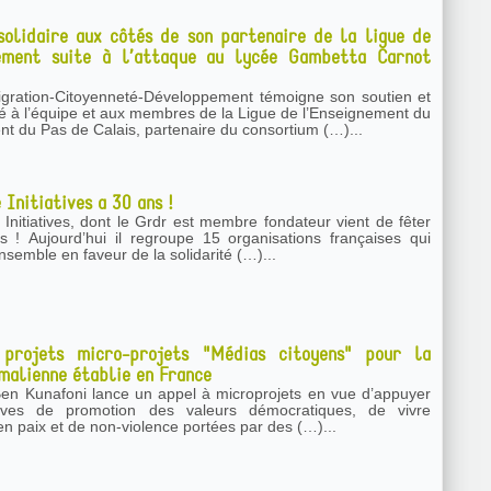
olidaire aux côtés de son partenaire de la ligue de
nement suite à l’attaque au lycée Gambetta Carnot
gration-Citoyenneté-Développement témoigne son soutien et
ité à l’équipe et aux membres de la Ligue de l’Enseignement du
t du Pas de Calais, partenaire du consortium (…)...
 Initiatives a 30 ans !
Initiatives, dont le Grdr est membre fondateur vient de fêter
ions françaises qui
semble en faveur de la solidarité (…)...
projets micro-projets "Médias citoyens" pour la
malienne établie en France
Ben Kunafoni lance un appel à microprojets en vue d’appuyer
atives de promotion des valeurs démocratiques, de vivre
n paix et de non-violence portées par des (…)...