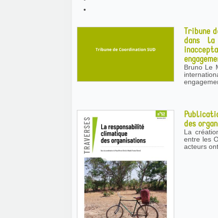
Tribune d
dans la 
inaccept
engagemen
Bruno Le M
internatio
engagemen
Publicati
des organ
La créati
entre les 
acteurs ont