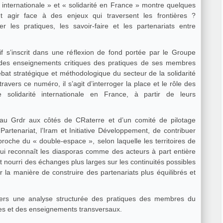
é internationale » et « solidarité en France » montre quelques
t agir face à des enjeux qui traversent les frontières ?
r les pratiques, les savoir-faire et les partenariats entre
tif s’inscrit dans une réflexion de fond portée par le Groupe
rer des enseignements critiques des pratiques de ses membres
ébat stratégique et méthodologique du secteur de la solidarité
travers ce numéro, il s’agit d’interroger la place et le rôle des
e solidarité internationale en France, à partir de leurs
au Grdr aux côtés de CRaterre et d’un comité de pilotage
artenariat, l’Iram et Initiative Développement, de contribuer
oche du « double-espace », selon laquelle les territoires de
 qui reconnaît les diasporas comme des acteurs à part entière
 nourri des échanges plus larges sur les continuités possibles
ur la manière de construire des partenariats plus équilibrés et
ravers une analyse structurée des pratiques des membres du
tes et des enseignements transversaux.