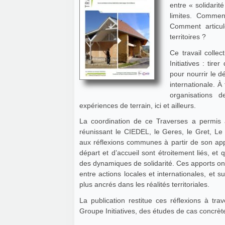
entre « solidarit
limites. Commen
Comment articule
territoires ?
Ce travail collec
Initiatives : ti
pour nourrir le d
internationale. À 
organisations d
expériences de terrain, ici et ailleurs.
La coordination de ce Traverses a permis 
réunissant le CIEDEL, le Geres, le Gret, Le P
aux réflexions communes à partir de son appr
départ et d’accueil sont étroitement liés, et
des dynamiques de solidarité. Ces apports ont
entre actions locales et internationales, et s
plus ancrés dans les réalités territoriales.
La publication restitue ces réflexions à t
Groupe Initiatives, des études de cas concrè