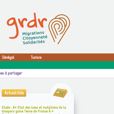
Sénégal
Tunisie
es à partager
Actualités
Etude : Â« Etat des lieux et mutations de la
diaspora guine ?enne de France Â »