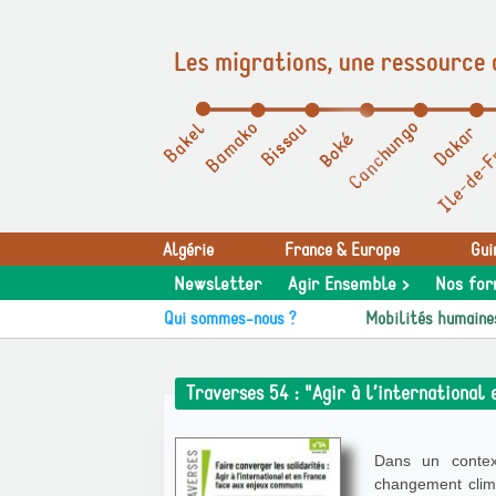
Les migrations, une ressource 
Panneau de gestion des cookies
Algérie
France & Europe
Gui
Newsletter
Agir Ensemble >
Nos for
Qui sommes-nous ?
Mobilités humaine
Traverses 54 : "Agir à l’international
Dans un contex
changement climat