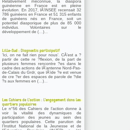
Relativement méconnue, la diaspora
guinéenne en France est en pleine
évolution. En 2017, lÂ’INSEE recensait 32
786 guinéens en France et 51 315 enfants
de guinéens nés en France, soit un
potentiel diasporique de plus de 85 000
individus. Volontaires sur le
développement de (…)...
Lille-Sud : Diagnostic participatif
’Ici, on ne fait rien pour nous’. CÂ’est a ?
partir de cette re ?flexion, de la part de
plusieurs femmes rencontre ?es dans le
cadre des actions de lÂ’antenne Nord-Pas-
de-Calais du Grdr, que lÂ’ide ?e est venue
de cre ?er des espaces de parole de ?die
?s aux femmes en (…)...
Les Cahiers de l’action : l’engagement dans les
quartiers populaires
Le n°56 des Cahiers de l’action donne à
voir la vitalité des dynamiques de
participation des jeunes au sein des
quartiers populaires. Cette parution de
l’Institut National de la Jeunesse et de