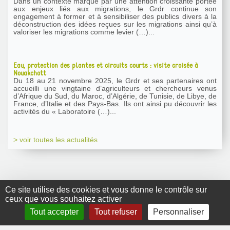
Dans un contexte marqué par une attention croissante portée
aux enjeux liés aux migrations, le Grdr continue son
engagement à former et à sensibiliser des publics divers à la
déconstruction des idées reçues sur les migrations ainsi qu’à
valoriser les migrations comme levier (…)...
Eau, protection des plantes et circuits courts : visite croisée à
Nouakchott
Du 18 au 21 novembre 2025, le Grdr et ses partenaires ont
accueilli une vingtaine d’agriculteurs et chercheurs venus
d’Afrique du Sud, du Maroc, d’Algérie, de Tunisie, de Libye, de
France, d’Italie et des Pays-Bas. Ils ont ainsi pu découvrir les
activités du « Laboratoire (…)...
> voir toutes les actualités
Ce site utilise des cookies et vous donne le contrôle sur
ceux que vous souhaitez activer
GRDR Copyright
Tout accepter
Tout refuser
Personnaliser
2010 |
RSS
|
Plan du site
|
Mentions légales
|
Contact