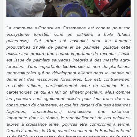
La commune d’Ouonck en Casamance est connue pour son
écosystème forestier riche en palmiers à huile (Elaeis
guineensis). Cet arbre est essentiel pour les femmes
productrices d’huile de palme et de palmiste, puisque cette
activité leur procure une source importante de revenus. L’huile
est issue de palmiers sauvages intégrés à des massifs agro-
forestiers d’une importante biodiversité et non de plantations
monoculturales qui se développent ailleurs dans le monde au
détriment des ressources forestières. Elle est, contrairement
à l’huile raffinée, particulièrement riche en vitamine E et
caroténoïdes ce qui en fait un aliment précieux. Mais comme
les palmiers sont également utilisés pour leur tronc dans la
construction de charpente, et que les vergers d’autres essences
(agrumes, anacardiers…) connaissent une extension
importante dans la région, le renouvellement de ces palmiers,
arbres à croissance lente, pourrait être compromis à terme.
Depuis 2 années, le Grdr, avec le soutien de la Fondation Seed
et de l’AFD, accompagne des femmes de commune de Ouonck