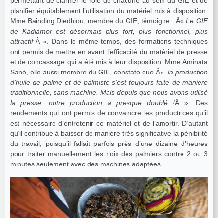
permettant de clarifier le rôle de chacune au sein du GIE et de
planifier équitablement l’utilisation du matériel mis à disposition.
Mme Bainding Diedhiou, membre du GIE, témoigne : Â«
Le GIE
de Kadiamor est désormais plus fort, plus fonctionnel, plus
attractif
Â ». Dans le même temps, des formations techniques
ont permis de mettre en avant l’efficacité du matériel de presse
et de concassage qui a été mis à leur disposition. Mme Aminata
Sané, elle aussi membre du GIE, constate que Â«
la production
d’huile de palme et de palmiste s’est toujours faite de manière
traditionnelle, sans machine. Mais depuis que nous avons utilisé
la presse, notre production a presque doublé !
Â ». Des
rendements qui ont permis de convaincre les productrices qu’il
est nécessaire d’entretenir ce matériel et de l’amortir. D’autant
qu’il contribue à baisser de manière très significative la pénibilité
du travail, puisqu’il fallait parfois près d’une dizaine d’heures
pour traiter manuellement les noix des palmiers contre 2 ou 3
minutes seulement avec des machines adaptées.