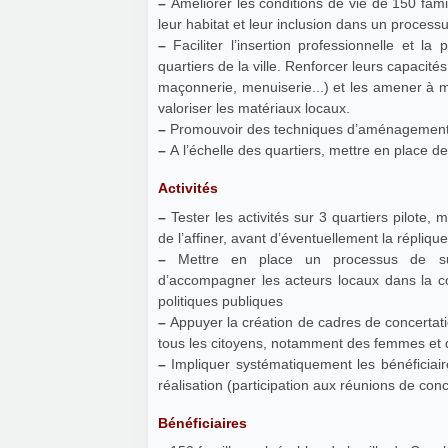
–
Améliorer les conditions de vie de 150 famil
leur habitat et leur inclusion dans un process
–
Faciliter l’insertion professionnelle et
quartiers de la ville. Renforcer leurs capacités 
maçonnerie, menuiserie...) et les amener à m
valoriser les matériaux locaux.
–
Promouvoir des techniques d’aménagement e
–
A l’échelle des quartiers, mettre en place d
Activités
–
Tester les activités sur 3 quartiers pilote,
de l’affiner, avant d’éventuellement la répliqu
–
Mettre en place un processus de suivi-
d’accompagner les acteurs locaux dans la con
politiques publiques
–
Appuyer la création de cadres de concertati
tous les citoyens, notamment des femmes et d
–
Impliquer systématiquement les bénéficiaires et autres acteurs
réalisation (participation aux réunions de con
Bénéficiaires