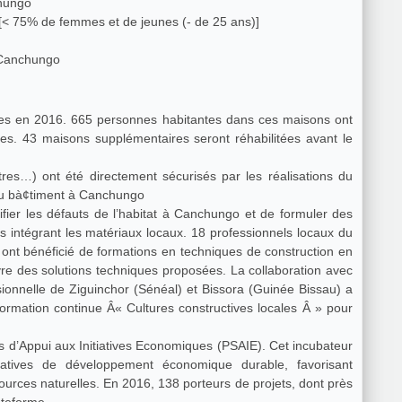
chungo
[< 75% de femmes et de jeunes (- de 25 ans)]
 Canchungo
ées en 2016. 665 personnes habitantes dans ces maisons ont
ées. 43 maisons supplémentaires seront réhabilitées avant le
es…) ont été directement sécurisés par les réalisations du
r du bà¢timent à Canchungo
fier les défauts de l’habitat à Canchungo et de formuler des
s intégrant les matériaux locaux. 18 professionnels locaux du
rmations en techniques de construction en
Sénéal) et Bissora (Guinée Bissau) a
rmation continue Â« Cultures constructives locales Â » pour
tiatives de développement économique durable, favorisant
ssources naturelles. En 2016, 138 porteurs de projets, dont près