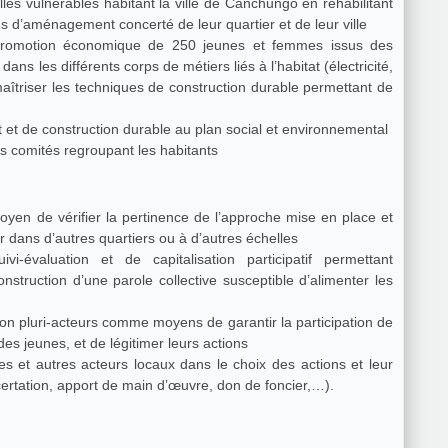
les vulnérables habitant la ville de Canchungo en réhabilitant
us d’aménagement concerté de leur quartier et de leur ville
 la promotion économique de 250 jeunes et femmes issus des
dans les différents corps de métiers liés à l’habitat (électricité,
aîtriser les techniques de construction durable permettant de
t de construction durable au plan social et environnemental
es comités regroupant les habitants
 moyen de vérifier la pertinence de l’approche mise en place et
er dans d’autres quartiers ou à d’autres échelles
évaluation et de capitalisation participatif permettant
struction d’une parole collective susceptible d’alimenter les
on pluri-acteurs comme moyens de garantir la participation de
es jeunes, et de légitimer leurs actions
 locaux dans le choix des actions et leur
certation, apport de main d’œuvre, don de foncier,…).