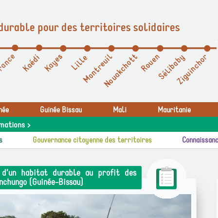
durable pour des territoires solidaires
née
Guinée Bissau
Mali
Mauritanie
mations >
s
Gouvernance citoyenne des territoires
Connaissanc
 d’un habitat durable au profit des
anchungo (Guinée-Bissau)