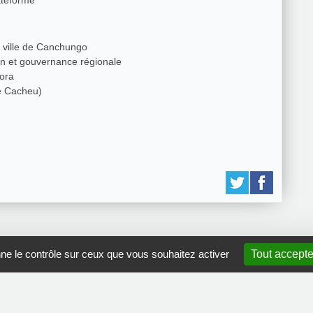
ateforme
la ville de Canchungo
ion et gouvernance régionale
sora
n de Cacheu)
nne le contrôle sur ceux que vous souhaitez activer
Tout accepte
GRDR Copyright 2010 |
RSS
|
Plan du site
|