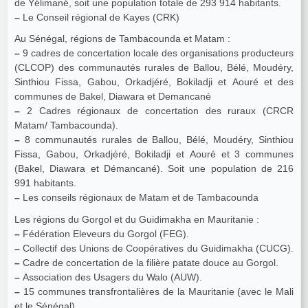
de Yélimané, soit une population totale de 293 914 habitants.
–
Le Conseil régional de Kayes (CRK)
Au Sénégal, régions de Tambacounda et Matam :
–
9 cadres de concertation locale des organisations producteurs
(CLCOP) des communautés rurales de Ballou, Bélé, Moudéry,
Sinthiou Fissa, Gabou, Orkadjéré, Bokiladji et Aouré et des
communes de Bakel, Diawara et Demancané
–
2 Cadres régionaux de concertation des ruraux (CRCR
Matam/ Tambacounda).
–
8 communautés rurales de Ballou, Bélé, Moudéry, Sinthiou
Fissa, Gabou, Orkadjéré, Bokiladji et Aouré et 3 communes
(Bakel, Diawara et Démancané). Soit une population de 216
991 habitants.
–
Les conseils régionaux de Matam et de Tambacounda
Les régions du Gorgol et du Guidimakha en Mauritanie :
–
Fédération Eleveurs du Gorgol (FEG).
–
Collectif des Unions de Coopératives du Guidimakha (CUCG).
–
Cadre de concertation de la filière patate douce au Gorgol.
–
Association des Usagers du Walo (AUW).
–
15 communes transfrontalières de la Mauritanie (avec le Mali
et le Sénégal).