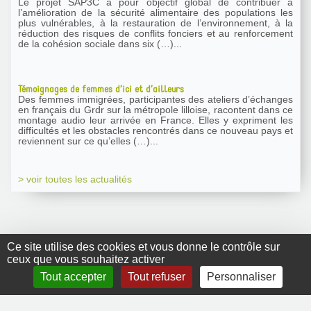
Le projet SAP3C a pour objectif global de contribuer à
l’amélioration de la sécurité alimentaire des populations les
plus vulnérables, à la restauration de l’environnement, à la
réduction des risques de conflits fonciers et au renforcement
de la cohésion sociale dans six (…)...
Témoignages de femmes d’ici et d’ailleurs
Des femmes immigrées, participantes des ateliers d’échanges
en français du Grdr sur la métropole lilloise, racontent dans ce
montage audio leur arrivée en France. Elles y expriment les
difficultés et les obstacles rencontrés dans ce nouveau pays et
reviennent sur ce qu’elles (…)...
> voir toutes les actualités
Ce site utilise des cookies et vous donne le contrôle sur
ceux que vous souhaitez activer
GRDR Copyright
Tout accepter
Tout refuser
Personnaliser
2010 |
RSS
|
Plan du site
|
Mentions légales
|
Contact