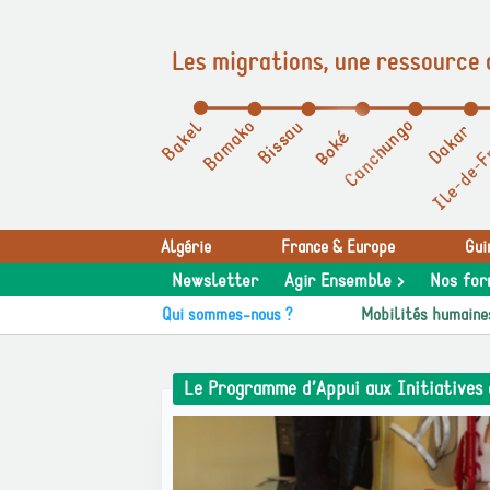
Les migrations, une ressource 
Panneau de gestion des cookies
Algérie
France & Europe
Gui
Newsletter
Agir Ensemble >
Nos for
Qui sommes-nous ?
Mobilités humaine
Le Programme d’Appui aux Initiatives