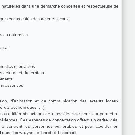
 naturelles dans une démarche concertée et respectueuse de
cquises aux côtés des acteurs locaux
rces naturelles
ariat
gnostics spécialisés
acteurs et du territoire
cements
connaissances
on, d’animation et de communication des acteurs locaux
ntérêts économiques, …)
x différents acteurs de la société civile pour leur permettre
ériences. Ces espaces de concertation offrent un cadre idéal
 rencontrent les personnes vulnérables et pour aborder en
profondeur les enjeux de développement local dans les wilayas de Tiaret et Tissemsilt.