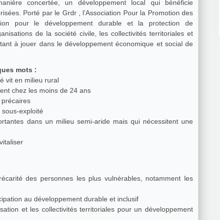
nière concertée, un développement local qui bénéficie
risées. Porté par le Grdr , l’Association Pour la Promotion des
ation pour le développement durable et la protection de
isations de la société civile, les collectivités territoriales et
ortant à jouer dans le développement économique et social de
t Tissemsilt en quelques mots :
é vit en milieu rural
ent chez les moins de 24 ans
 précaires
s sous-exploité
tantes dans un milieu semi-aride mais qui nécessitent une
vitaliser
récarité des personnes les plus vulnérables, notamment les
icipation au développement durable et inclusif
ion et les collectivités territoriales pour un développement