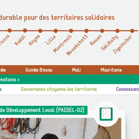
durable pour des territoires solidaires
née
Guinée Bissau
Mali
Mauritanie
mations >
s
Gouvernance citoyenne des territoires
Connaissanc
 de Développement Local (PAIDEL-DZ)