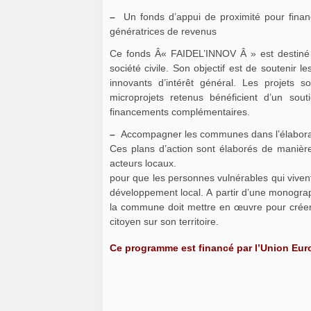
–
Un fonds d’appui de proximité pour financer les initiatives innovantes d’intérêt général 
génératrices de revenus
Ce fonds Â« FAIDEL’INNOV Â » est destiné a
société civile. Son objectif est de soutenir le
innovants d’intérêt général. Les projets s
microprojets retenus bénéficient d’un so
financements complémentaires.
–
Accompagner les communes dans l’élaboratio
Ces plans d’action sont élaborés de manièr
acteurs locaux.
pour que les personnes vulnérables qui vivent
développement local. A partir d’une monograph
la commune doit mettre en œuvre pour créer
citoyen sur son territoire.
Ce programme est financé par l’Union Eu