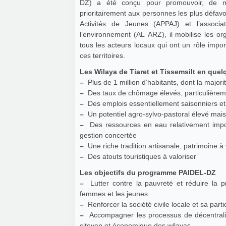
DZ) a été conçu pour promouvoir, de ma
prioritairement aux personnes les plus défavo
Activités de Jeunes (APPAJ) et l’associ
l’environnement (AL ARZ), il mobilise les organ
tous les acteurs locaux qui ont un rôle imp
ces territoires.
Les Wilaya de Tiaret e
–
Plus de 1 million d’habitants, dont la majorit
–
Des taux de chômage élevés, particulièrem
–
Des emplois essentiellement saisonniers et
–
Un potentiel agro-sylvo-pastoral élevé mai
–
Des ressources en eau relativement impor
gestion concertée
–
Une riche tradition artisanale, patrimoine à 
–
Des atouts touristiques à valoriser
Les objectifs du programme PAIDEL-DZ
–
Lutter contre la pauvreté et réduire la p
femmes et les jeunes
–
Renforcer la société civile locale et sa part
–
Accompagner les processus de décentralisat
citoyen et économique des wilayas