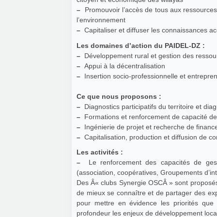
–
Promouvoir l’accès de tous aux ressources
l’environnement
–
Capitaliser et diffuser les connaissances a
Les domaines d’action du PAIDEL-DZ :
–
Développement rural et gestion des ressou
–
Appui à la décentralisation
–
Insertion socio-professionnelle et entrepren
Ce que nous proposons :
–
Diagnostics participatifs du territoire et dia
–
Formations et renforcement de capacité des 
–
Ingénierie de projet et recherche de finan
–
Capitalisation, production et diffusion de 
Les activités :
–
Le renforcement des capacités de gesti
(association, coopératives, Groupements d’i
Des Â« clubs Synergie OSCÂ » sont proposés au
de mieux se connaître et de partager des exp
pour mettre en évidence les priorités que