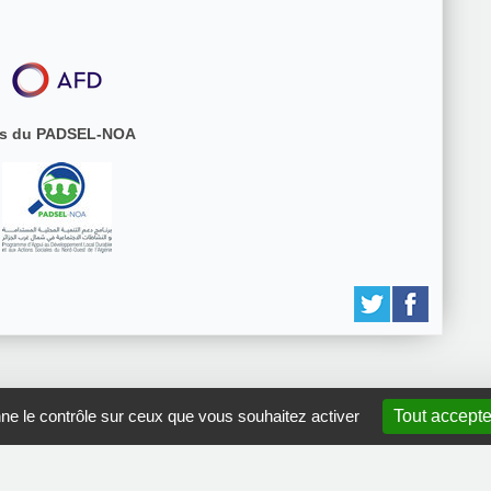
tifs du PADSEL-NOA
nne le contrôle sur ceux que vous souhaitez activer
Tout accepte
GRDR Copyright 2010 |
RSS
|
Plan du site
|