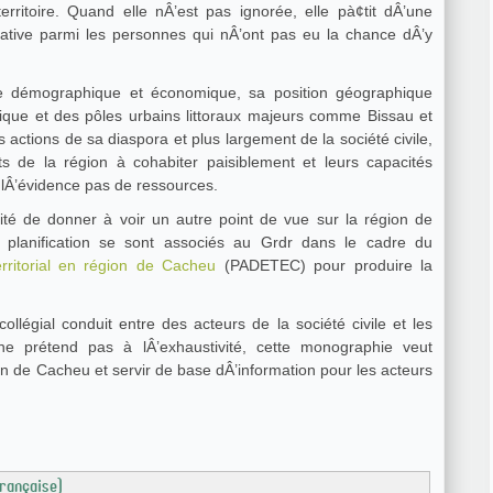
erritoire. Quand elle nÂ’est pas ignorée, elle pà¢tit dÂ’une
ative parmi les personnes qui nÂ’ont pas eu la chance dÂ’y
e démographique et économique, sa position géographique
ntique et des pôles urbains littoraux majeurs comme Bissau et
 actions de sa diaspora et plus largement de la société civile,
nts de la région à cohabiter paisiblement et leurs capacités
 lÂ’évidence pas de ressources.
sité de donner à voir un autre point de vue sur la région de
 planification se sont associés au Grdr dans le cadre du
ritorial en région de Cacheu
(PADETEC) pour produire la
collégial conduit entre des acteurs de la société civile et les
 ne prétend pas à lÂ’exhaustivité, cette monographie veut
gion de Cacheu et servir de base dÂ’information pour les acteurs
rançaise)