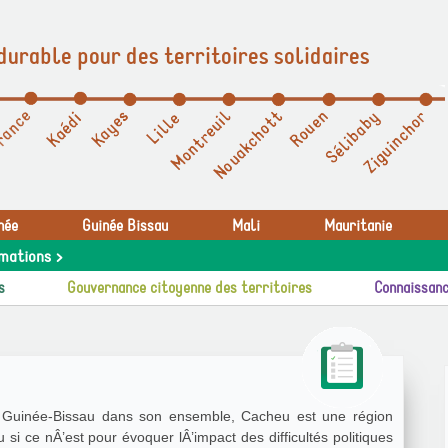
durable pour des territoires solidaires
née
Guinée Bissau
Mali
Mauritanie
mations >
s
Gouvernance citoyenne des territoires
Connaissanc
la Guinée-Bissau dans son ensemble, Cacheu est une région
 si ce nÂ’est pour évoquer lÂ’impact des difficultés politiques