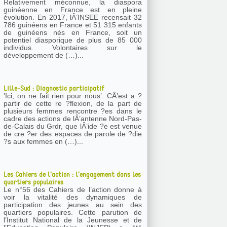
Relativement méconnue, la diaspora
guinéenne en France est en pleine
évolution. En 2017, lÂ’INSEE recensait 32
786 guinéens en France et 51 315 enfants
de guinéens nés en France, soit un
potentiel diasporique de plus de 85 000
individus. Volontaires sur le
développement de (…)...
Lille-Sud : Diagnostic participatif
’Ici, on ne fait rien pour nous’. CÂ’est a ?
partir de cette re ?flexion, de la part de
plusieurs femmes rencontre ?es dans le
cadre des actions de lÂ’antenne Nord-Pas-
de-Calais du Grdr, que lÂ’ide ?e est venue
de cre ?er des espaces de parole de ?die
?s aux femmes en (…)...
Les Cahiers de l’action : l’engagement dans les
quartiers populaires
Le n°56 des Cahiers de l’action donne à
voir la vitalité des dynamiques de
participation des jeunes au sein des
quartiers populaires. Cette parution de
l’Institut National de la Jeunesse et de