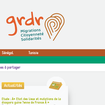
Sénégal
Tunisie
es à partager
Actualités
Etude : Â« Etat des lieux et mutations de la
diaspora guine ?enne de France Â »