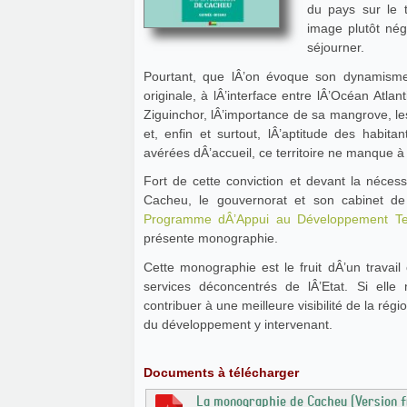
du pays sur le t
image plutôt nég
séjourner.
Pourtant, que lÂ’on évoque son dynamism
originale, à lÂ’interface entre lÂ’Océan Atla
Ziguinchor, lÂ’importance de sa mangrove, les
et, enfin et surtout, lÂ’aptitude des habita
avérées dÂ’accueil, ce territoire ne manque à
Fort de cette conviction et devant la néces
Cacheu, le gouvernorat et son cabinet de
Programme dÂ’Appui au Développement Ter
présente monographie.
Cette monographie est le fruit dÂ’un travail 
services déconcentrés de lÂ’Etat. Si elle
contribuer à une meilleure visibilité de la ré
du développement y intervenant.
Documents à télécharger
La monographie de Cacheu (Version f