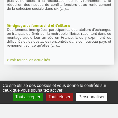
plus vulnérables, à la restauration de l’environnement, à la
réduction des risques de conflits fonciers et au renforcement
de la cohésion sociale dans six (…)...
Témoignages de femmes d’ici et d’ailleurs
Des femmes immigrées, participantes des ateliers d’échanges
en français du Grdr sur la métropole lilloise, racontent dans ce
montage audio leur arrivée en France. Elles y expriment les
difficultés et les obstacles rencontrés dans ce nouveau pays et
reviennent sur ce qu’elles (…)...
> voir toutes les actualités
Ce site utilise des cookies et vous donne le contrôle sur
ceux que vous souhaitez activer
GRDR Copyright
Tout accepter
Tout refuser
Personnaliser
2010 |
RSS
|
Plan du site
|
Mentions légales
|
Contact