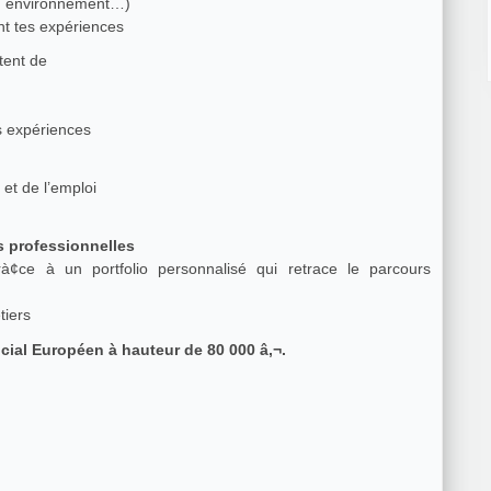
e, environnement…)
nt tes expériences
tent de
s expériences
 et de l’emploi
s professionnelles
¢ce à un portfolio personnalisé qui retrace le parcours
tiers
ial Européen à hauteur de 80 000 â‚¬.