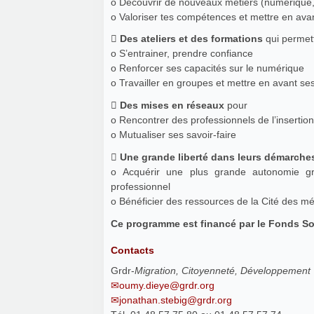
o Découvrir de nouveaux métiers (numériqu
o Valoriser tes compétences et mettre en ava

Des ateliers et des formations
qui permet
o S’entrainer, prendre confiance
o Renforcer ses capacités sur le numérique
o Travailler en groupes et mettre en avant se

Des mises en réseaux
pour
o Rencontrer des professionnels de l’insertion
o Mutualiser ses savoir-faire

Une grande liberté dans leurs démarche
o Acquérir une plus grande autonomie grà
professionnel
o Bénéficier des ressources de la Cité des mé
Ce programme est financé par le Fonds Soc
Contacts
Grdr-
Migration, Citoyenneté, Développement
oumy.dieye@grdr.org
jonathan.stebig@grdr.org