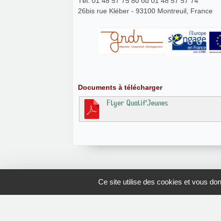
Tél. 01 48 57 75 80 ou 01 48 57 57 74
26bis rue Kléber - 93100 Montreuil, France
Documents à télécharger
Flyer Qualif’Jeunes
Ce site utilise des cookies et vous do