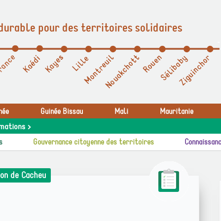
durable pour des territoires solidaires
née
Guinée Bissau
Mali
Mauritanie
mations >
s
Gouvernance citoyenne des territoires
Connaissanc
ion de Cacheu