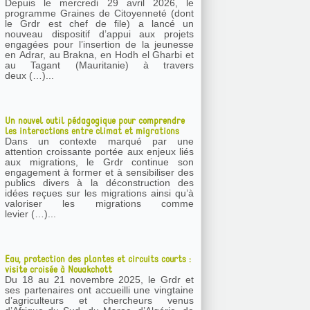
Depuis le mercredi 29 avril 2026, le
programme Graines de Citoyenneté (dont
le Grdr est chef de file) a lancé un
nouveau dispositif d’appui aux projets
engagées pour l’insertion de la jeunesse
en Adrar, au Brakna, en Hodh el Gharbi et
au Tagant (Mauritanie) à travers
deux (…)...
Un nouvel outil pédagogique pour comprendre
les interactions entre climat et migrations
Dans un contexte marqué par une
attention croissante portée aux enjeux liés
aux migrations, le Grdr continue son
engagement à former et à sensibiliser des
publics divers à la déconstruction des
idées reçues sur les migrations ainsi qu’à
valoriser les migrations comme
levier (…)...
Eau, protection des plantes et circuits courts :
visite croisée à Nouakchott
Du 18 au 21 novembre 2025, le Grdr et
ses partenaires ont accueilli une vingtaine
d’agriculteurs et chercheurs venus