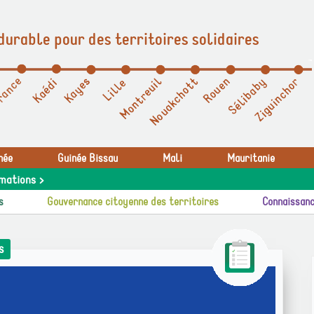
durable pour des territoires solidaires
née
Guinée Bissau
Mali
Mauritanie
mations >
s
Gouvernance citoyenne des territoires
Connaissanc
s