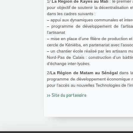
1/
La Région de Kayes au Mali
: le premier
pour objectif de soutenir la décentralisation
dans les cadres suivants :
–
appui aux dynamiques communales et int
–
programme de développement de l’artisana
l’artisanat
–
mise en place d’une filière de production et
cercle de Kéniéba, en partenariat avec l’asso
–
un chantier école réalisé par les artisans m
Nord-Pas de Calais : construction d’un bà¢ti
d’échange inter-lycées.
2/
La Région de Matam au Sénégal
dans la
programme de développement économique rura
pour l’accès au nouvelles Technologies de l’i
>> Site du partenaire