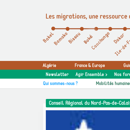
Les migrations, une ressource 
Panneau de gestion des cookies
Algérie
France & Europe
Gui
Newsletter
Agir Ensemble >
Nos for
Qui sommes-nous ?
Mobilités humaine
Conseil Régional du Nord-Pas-de-Calai