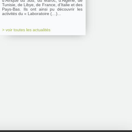
d’Afrique du Sud, du Maroc, d’Algérie, de
Tunisie, de Libye, de France, d’Italie et des
Pays-Bas. Ils ont ainsi pu découvrir les
activités du « Laboratoire (…)...
> voir toutes les actualités